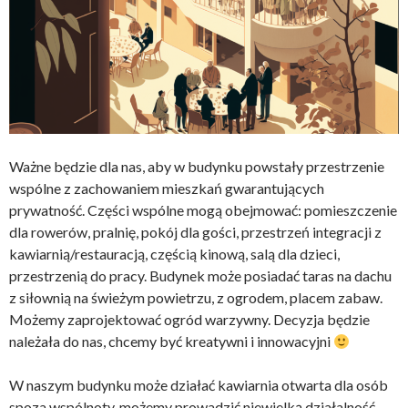
Ważne będzie dla nas, aby w budynku powstały przestrzenie
wspólne z zachowaniem mieszkań gwarantujących
prywatność. Części wspólne mogą obejmować: pomieszczenie
dla rowerów, pralnię, pokój dla gości, przestrzeń integracji z
kawiarnią/restauracją, częścią kinową, salą dla dzieci,
przestrzenią do pracy. Budynek może posiadać taras na dachu
z siłownią na świeżym powietrzu, z ogrodem, placem zabaw.
Możemy zaprojektować ogród warzywny. Decyzja będzie
należała do nas, chcemy być kreatywni i innowacyjni
W naszym budynku może działać kawiarnia otwarta dla osób
spoza wspólnoty, możemy prowadzić niewielką działalność