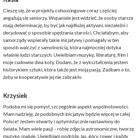
Cieszę się, że w projekty cohousingowe coraz częściej
angażują się seniorzy. Wspaniale jest widzieć, że osoby starsze
mają determinację, by być jak najdłużej aktywni, niezależni i
decydować o sposobie spędzania starości. Chciałabym, aby
samorządy wspierały takie inicjatywy i pomagały w ten
sposób walczyć z samotnością, która najmocniej dotyka
właśnie ludzi starszych. Uwielbiam muzykę, literaturę, film i
moje cudowne dwa koty. Dodam, że z wykształcenia jestem
historykiem sztuki, która także jest moją pasją. Zadbam o to,
żeby w kooperatywie jej nie zabrakło
Krzysiek
Podoba mi się pomysł, szczególnie aspekt wspólnotowości.
Mam nadzieję, że podobnych inicjatyw będzie więcej w całej
Polsce! Jestem otwarty i optymistycznie nastawiony do
świata. Mam wiele pasji – robię zdjęcia astronomiczne, tworzę
muzykę, maluję. Uwielbiam podróże, las, góry, rower i każdy