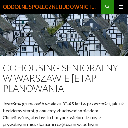
Szukaj
ODDOLNE SPOŁECZNE BUDOWNICTWO MIESZKANIOWE
PRZEJDŹ
MENU
DO
GŁÓWN
TREŚCI
COHOUSING SENIORALNY
W WARSZAWIE [ETAP
PLANOWANIA]
Jesteśmy grupą osób w wieku 30-45 lat i w przyszłości, jak już
będziemy starsi, planujemy zbudować sobie dom.
Chcielibyśmy, aby był to budynek wielorodzinny z
prywatnymi mieszkaniami i częściami wspólnymi,