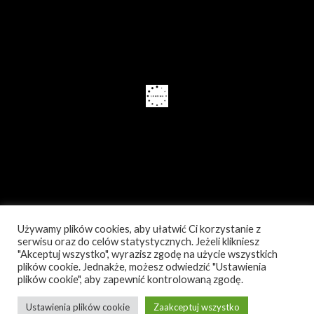
Używamy plików cookies, aby ułatwić Ci korzystanie z
serwisu oraz do celów statystycznych. Jeżeli klikniesz
"Akceptuj wszystko", wyrazisz zgodę na użycie wszystkich
plików cookie. Jednakże, możesz odwiedzić "Ustawienia
plików cookie", aby zapewnić kontrolowaną zgodę.
Ustawienia plików cookie
Zaakceptuj wszystko