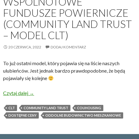
WSPÓLNOTOWE
FUNDUSZE POWIERNICZE
(COMMUNITY LAND TRUST
– MODEL CLT)
20 CZERWCA, 2022
DODAJ KOMENTARZ
To już ostatni model, który pojawia się na liście naszych
ulubieńców. Jest jednak bardzo prawdopodobne, że będą
pojawiały się kolejne
Wspólnotowe Fundusze Powiernicze (Community La
Czytaj dalej
→
CLT
COMMUNITY LAND TRUST
COUHOUSING
DOSTĘPNE CENY
ODDOLNE BUDOWNICTWO MIESZKANIOWE