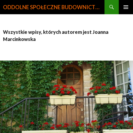
Szukaj
ODDOLNE SPOŁECZNE BUDOWNICTWO MIESZKANIOWE
PRZEJDŹ
MENU
DO
GŁÓWN
TREŚCI
Wszystkie wpisy, których autorem jest Joanna
Marcinkowska