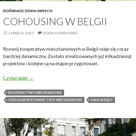
DOŚWIADCZENIA INNYCH
COHOUSING W BELGII
1 MARCA, 2023
DODAJ KOMENTARZ
Rozwój kooperatyw mieszkaniowych w Belgii staje się coraz
bardziej dynamiczny. Zostało zrealizowanych już kilkadziesiąt
projektów i kolejne są na etapie przygotowań.
Cohousing w Belgii
Czytaj dalej
→
KOOPERATYWY MIESZKANIOWE
ODDOLNE BUDOWNICTWO MIESZKANIOWE
SAMORZĄDY