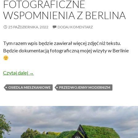
FOTOGRAFICZNE
WSPOMNIENIA Z BERLINA
25 PAŹDZIERNIKA, 2022
DODAJ KOMENTARZ
Tym razem wpis będzie zawierał więcej zdjęć niż tekstu.
Będzie dokumentacją fotograficzną mojej wizyty w Berlinie
Fotograficzne wspomnienia z Berlina
Czytaj dalej
→
OSIEDLA MIESZKANIOWE
PRZEDWOJENNY MODERNIZM