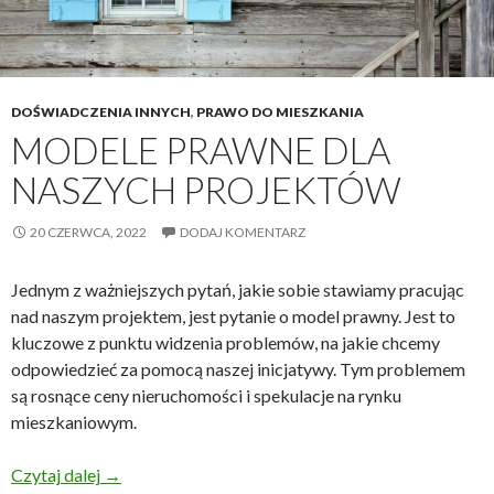
DOŚWIADCZENIA INNYCH
,
PRAWO DO MIESZKANIA
MODELE PRAWNE DLA
NASZYCH PROJEKTÓW
20 CZERWCA, 2022
DODAJ KOMENTARZ
Jednym z ważniejszych pytań, jakie sobie stawiamy pracując
nad naszym projektem, jest pytanie o model prawny. Jest to
kluczowe z punktu widzenia problemów, na jakie chcemy
odpowiedzieć za pomocą naszej inicjatywy. Tym problemem
są rosnące ceny nieruchomości i spekulacje na rynku
mieszkaniowym.
Modele prawne dla naszych projektów
Czytaj dalej
→