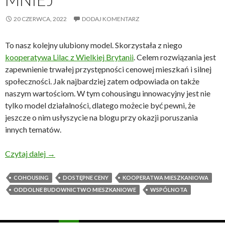
20 CZERWCA, 2022
DODAJ KOMENTARZ
To nasz kolejny ulubiony model. Skorzystała z niego
kooperatywa Lilac z Wielkiej Brytanii
. Celem rozwiązania jest
zapewnienie trwałej przystępności cenowej mieszkań i silnej
społeczności. Jak najbardziej zatem odpowiada on także
naszym wartościom. W tym cohousingu innowacyjny jest nie
tylko model działalności, dlatego możecie być pewni, że
jeszcze o nim usłyszycie na blogu przy okazji poruszania
innych tematów.
Cohousing Lilac – model oparty na solidarności osób
Czytaj dalej
→
COHOUSING
DOSTĘPNE CENY
KOOPERATWA MIESZKANIOWA
ODDOLNE BUDOWNICTWO MIESZKANIOWE
WSPÓLNOTA