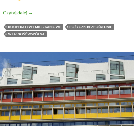
Sieć Sdílené domy
Czytaj dalej
→
KOOPERATYWY MIESZKANIOWE
POŻYCZKI BEZPOŚREDNIE
WŁASNOŚĆ WSPÓLNA