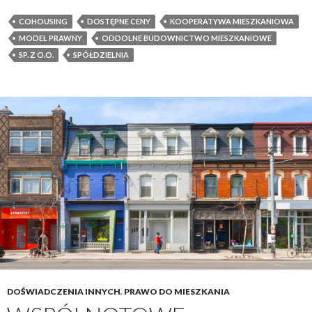
COHOUSING
DOSTĘPNE CENY
KOOPERATYWA MIESZKANIOWA
MODEL PRAWNY
ODDOLNE BUDOWNICTWO MIESZKANIOWE
SP. Z O.O.
SPÓŁDZIELNIA
DOŚWIADCZENIA INNYCH
,
PRAWO DO MIESZKANIA