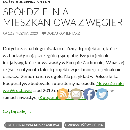
DOŚWIADCZENIA INNYCH
SPÓŁDZIELNIA
MIESZKANIOWA Z WĘGIER
12 STYCZNIA, 2023
DODAJ KOMENTARZ
Dotychczas na blogu pisałam o różnych projektach, które
wzbudzały moją szczególną sympatię. Były to jednak
inicjatywy, które powstawały w Europie Zachodniej. W naszej
części kontynentu takich projektów jest mniej, co jednak nie
oznacza, że nie ma ich w ogóle. Na przykład w Polsce kilka
kooperatyw zbudowało sobie domy na osiedlu
Nowe Żerniki
we Wrocławiu
, a od 2012 r. powstały również budynki w
ramach inwestycji
Kooperatywy Pomorze
.
Spółdzielnia mieszkaniowa z Węgier
Czytaj dalej
→
KOOPERATYWA MIESZKANIOWA
WŁASNOŚĆ WSPÓLNA