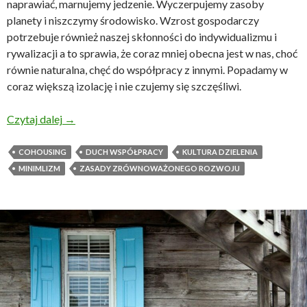
naprawiać, marnujemy jedzenie. Wyczerpujemy zasoby
planety i niszczymy środowisko. Wzrost gospodarczy
potrzebuje również naszej skłonności do indywidualizmu i
rywalizacji a to sprawia, że coraz mniej obecna jest w nas, choć
równie naturalna, chęć do współpracy z innymi. Popadamy w
coraz większą izolację i nie czujemy się szczęśliwi.
Cohousing rzuca wyzwanie konsumpcyjnemu model
Czytaj dalej
→
COHOUSING
DUCH WSPÓŁPRACY
KULTURA DZIELENIA
MINIMLIZM
ZASADY ZRÓWNOWAŻONEGO ROZWOJU