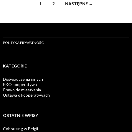
Nawigacja
1
2
NASTĘPNE →
po
wpisach
POLITYKA PRYWATNOŚCI
KATEGORIE
Doświadczenia innych
EKO kooperatywa
Prawo do mieszkania
Ustawa o kooperatywach
OSTATNIE WPISY
Cohousing w Belgii