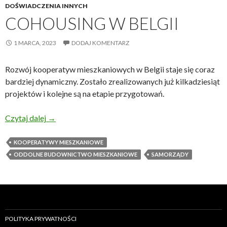
DOŚWIADCZENIA INNYCH
COHOUSING W BELGII
1 MARCA, 2023
DODAJ KOMENTARZ
Rozwój kooperatyw mieszkaniowych w Belgii staje się coraz
bardziej dynamiczny. Zostało zrealizowanych już kilkadziesiąt
projektów i kolejne są na etapie przygotowań.
Cohousing w Belgii
Czytaj dalej
→
KOOPERATYWY MIESZKANIOWE
ODDOLNE BUDOWNICTWO MIESZKANIOWE
SAMORZĄDY
POLITYKA PRYWATNOŚCI