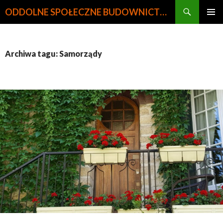
Szukaj
ODDOLNE SPOŁECZNE BUDOWNICTWO MIESZKANIOWE
PRZEJDŹ
MENU
DO
GŁÓWN
TREŚCI
Archiwa tagu: Samorządy