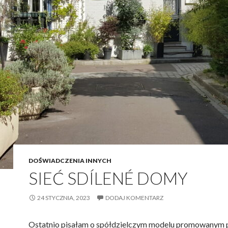
DOŚWIADCZENIA INNYCH
SIEĆ SDÍLENÉ DOMY
24 STYCZNIA, 2023
DODAJ KOMENTARZ
Ostatnio pisałam o spółdzielczym modelu promowanym 