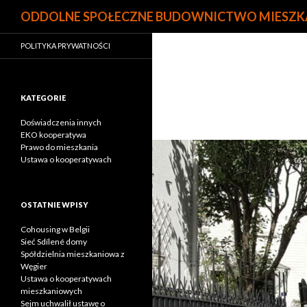
Szukaj
ODDOLNE SPOŁECZNE BUDOWNICTWO MIESZ
POLITYKA PRYWATNOŚCI
KATEGORIE
Doświadczenia innych
EKO kooperatywa
Prawo do mieszkania
Ustawa o kooperatywach
OSTATNIE WPISY
Cohousing w Belgii
Sieć Sdílené domy
Spółdzielnia mieszkaniowa z
Węgier
Ustawa o kooperatywach
mieszkaniowych
Sejm uchwalił ustawę o