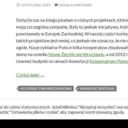
12 STYCZNIA, 2023
DODAJ KOMENTARZ
Dotychczas na blogu pisałam o różnych projektach, któr
moją szczególną sympatię. Były to jednak inicjatywy, któ
powstawały w Europie Zachodniej. W naszej części kont
takich projektów jest mniej, co jednak nie oznacza, że nie
ogóle. Na przykład w Polsce kilka kooperatyw zbudował
domy na osiedlu
Nowe Żerniki we Wrocławiu
, a od 2012 
również budynki w ramach inwestycji
Kooperatywy Pomo
Spółdzielnia mieszkaniowa z Węgier
Czytaj dalej
→
KOOPERATYWA MIESZKANIOWA
WŁASNOŚĆ WSPÓLNA
 do celów statystycznych. Jeżeli klikniesz "Akceptuj wszystko", wyraz
edzić "Ustawienia plików cookie", aby zapewnić kontrolowaną zgodę.