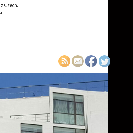
 z Czech.
ci