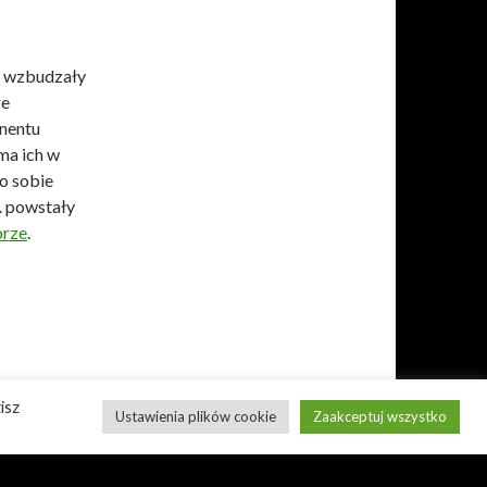
e wzbudzały
re
ynentu
 ma ich w
o sobie
r. powstały
rze
.
isz
Ustawienia plików cookie
Zaakceptuj wszystko