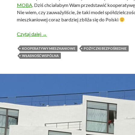
MOBA
. Dziś chciałabym Wam przedstawić kooperatywę
Nie wiem, czy zauważyliście, że taki model spółdzielczoś
mieszkaniowej coraz bardziej zbliża się do Polski
Sieć Sdílené domy
Czytaj dalej
→
KOOPERATYWY MIESZKANIOWE
POŻYCZKI BEZPOŚREDNIE
WŁASNOŚĆ WSPÓLNA