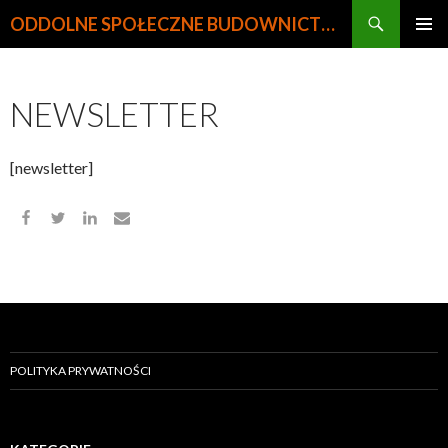
Szukaj
ODDOLNE SPOŁECZNE BUDOWNICTWO MIESZKANIOWE
PRZEJDŹ
MENU
DO
GŁÓWN
TREŚCI
NEWSLETTER
[newsletter]
POLITYKA PRYWATNOŚCI