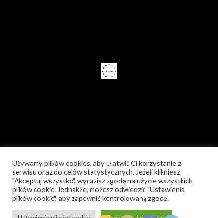
Używamy plików cookies, aby ułatwić Ci korzystanie z
serwisu oraz do celów statystycznych. Jeżeli klikniesz
"Akceptuj wszystko", wyrazisz zgodę na użycie wszystkich
plików cookie. Jednakże, możesz odwiedzić "Ustawienia
plików cookie", aby zapewnić kontrolowaną zgodę.
Ustawienia plików cookie
Zaakceptuj wszystko