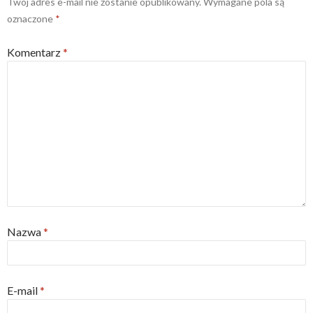
Twój adres e-mail nie zostanie opublikowany.
Wymagane pola są
oznaczone
*
Komentarz
*
Nazwa
*
E-mail
*