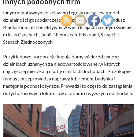
innych podobnych firm
Innym negatywnym przejawem tego procesu jest model
działalności gospodarczej zapoczątkowany przez fundusz
Blackstone. Jest on aktywny w wielu krajach na całym świecie,
m.in. w Czechach, Danii, Niemczech, Hiszpanii, Szwecji i
Stanach Zjednoczonych.
Przykładowo korporacje kupują domy wielorodzinne w
dzielnicach uznanych za niedowartościowane, w których
najczęściej mieszkają osoby o niskich dochodach. Po zakupie
fundusz przeprowadza naprawy lub remont budynku i
następnie podnosi czynsze. Prowadzi to często do zastąpienia
dotychczasowych lokatorów osobami o wyższych dochodach.