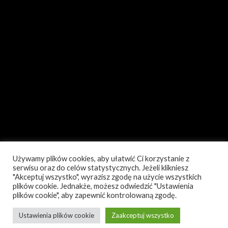
Używamy plików cookies, aby ułatwić Ci korzystanie z
serwisu oraz do celów statystycznych. Jeżeli klikniesz
"Akceptuj wszystko", wyrazisz zgodę na użycie wszystkich
plików cookie. Jednakże, możesz odwiedzić "Ustawienia
plików cookie", aby zapewnić kontrolowaną zgodę.
Ustawienia plików cookie
Zaakceptuj wszystko
Polityka prywatności
Dumnie wspierane przez WordPress