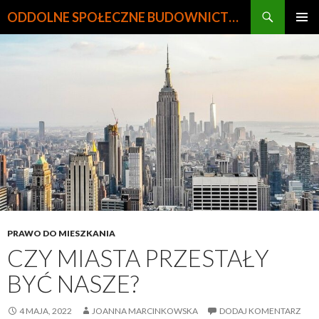
Szukaj
ODDOLNE SPOŁECZNE BUDOWNICTWO MIESZKANIOWE
PRZEJDŹ
MENU
DO
GŁÓWN
TREŚCI
PRAWO DO MIESZKANIA
CZY MIASTA PRZESTAŁY
BYĆ NASZE?
4 MAJA, 2022
JOANNA MARCINKOWSKA
DODAJ KOMENTARZ