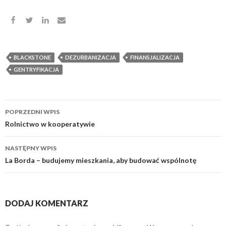
BLACKSTONE
DEZURBANIZACJA
FINANSJALIZACJA
GENTRYFIKACJA
Nawigacja
POPRZEDNI WPIS
wpisu
Rolnictwo w kooperatywie
NASTĘPNY WPIS
La Borda – budujemy mieszkania, aby budować wspólnotę
DODAJ KOMENTARZ