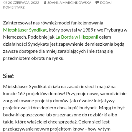
20 CZERWCA, 2022
JOANNA MARCINKOWSKA
DODAJ
KOMENTARZ
Zainteresował nas również model funkcjonowania
Mietshäuser Syndikat
, który powstał w 1989 r. we Fryburgu w
Niemczech. Podobnie jak
La Borda w Hiszpanii
celem
działalności Syndykatu jest zapewnienie, że mieszkania będą
zawsze dostępne dla mniej zarabiających i nie staną się
przedmiotem obrotu na rynku.
Sieć
Mietshäuser Syndikat działa na zasadzie sieci i ma już na
koncie 167 projektów domów! Przyjmuje nowe, samodzielnie
zorganizowane projekty domów, jak również inicjatywy
projektowe, które dopiero chcą kupić budynek. Mogą to być
budynki opuszczone lub przeznaczone do rozbiórki albo
takie, które właściciel chce sprzedaż. Celem sieci jest
przekazywanie nowym projektom know – how, w tym