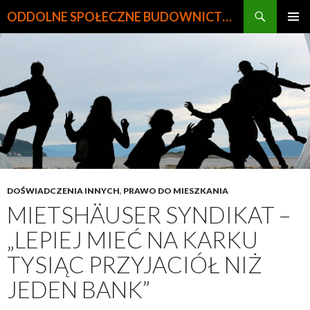
Szukaj
ODDOLNE SPOŁECZNE BUDOWNICTWO MIESZKANIOWE
PRZEJDŹ
MENU
DO
GŁÓWN
TREŚCI
DOŚWIADCZENIA INNYCH
,
PRAWO DO MIESZKANIA
MIETSHÄUSER SYNDIKAT –
„LEPIEJ MIEĆ NA KARKU
TYSIĄC PRZYJACIÓŁ NIŻ
JEDEN BANK”