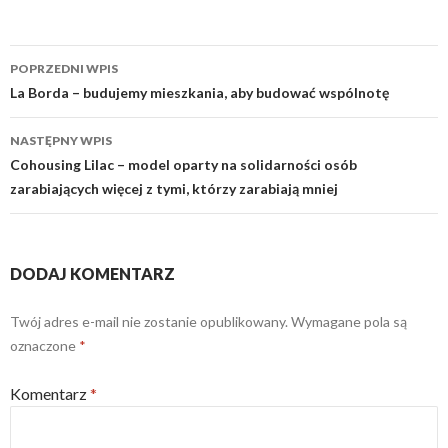
Nawigacja
POPRZEDNI WPIS
wpisu
La Borda – budujemy mieszkania, aby budować wspólnotę
NASTĘPNY WPIS
Cohousing Lilac – model oparty na solidarności osób
zarabiających więcej z tymi, którzy zarabiają mniej
DODAJ KOMENTARZ
Twój adres e-mail nie zostanie opublikowany.
Wymagane pola są
oznaczone
*
Komentarz
*